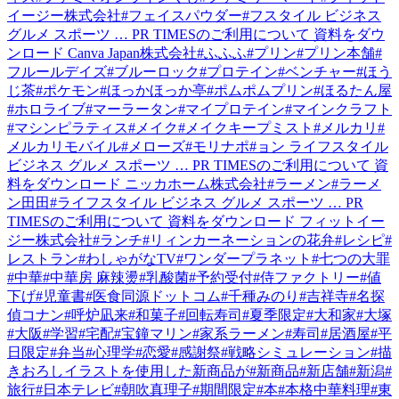
イージー株式会社
#
フェイスパウダー
#
フスタイル ビジネス
グルメ スポーツ … PR TIMESのご利用について 資料をダウ
ンロード Canva Japan株式会社
#
ふふふ
#
プリン
#
プリン本舗
#
フルールデイズ
#
ブルーロック
#
プロテイン
#
ベンチャー
#
ほう
じ茶
#
ポケモン
#
ほっかほっか亭
#
ポムポムプリン
#
ほるたん屋
#
ホロライブ
#
マーラータン
#
マイプロテイン
#
マインクラフト
#
マシンピラティス
#
メイク
#
メイクキープミスト
#
メルカリ
#
メルカリモバイル
#
メローズ
#
モリナポ
#
ョン ライフスタイル
ビジネス グルメ スポーツ … PR TIMESのご利用について 資
料をダウンロード ニッカホーム株式会社
#
ラーメン
#
ラーメ
ン田田
#
ライフスタイル ビジネス グルメ スポーツ … PR
TIMESのご利用について 資料をダウンロード フィットイー
ジー株式会社
#
ランチ
#
リィンカーネーションの花弁
#
レシピ
#
レストラン
#
わしゃがなTV
#
ワンダープラネット
#
七つの大罪
#
中華
#
中華房 麻辣燙
#
乳酸菌
#
予約受付
#
侍ファクトリー
#
値
下げ
#
児童書
#
医食同源ドットコム
#
千種みのり
#
吉祥寺
#
名探
偵コナン
#
呼炉凪来
#
和菓子
#
回転寿司
#
夏季限定
#
大和家
#
大塚
#
大阪
#
学習
#
宅配
#
宝鐘マリン
#
家系ラーメン
#
寿司
#
居酒屋
#
平
日限定
#
弁当
#
心理学
#
恋愛
#
感謝祭
#
戦略シミュレーション
#
描
きおろしイラストを使用した新商品が
#
新商品
#
新店舗
#
新潟
#
旅行
#
日本テレビ
#
朝吹真理子
#
期間限定
#
本
#
本格中華料理
#
東