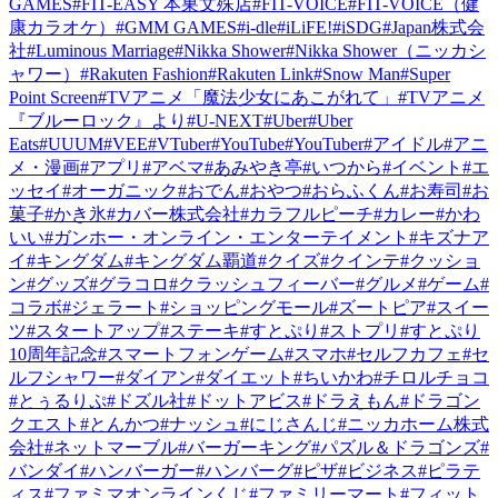
GAMES
#
FIT-EASY 本巣文殊店
#
FIT-VOICE
#
FIT-VOICE（健
康カラオケ）
#
GMM GAMES
#
i-dle
#
iLiFE!
#
iSDG
#
Japan株式会
社
#
Luminous Marriage
#
Nikka Shower
#
Nikka Shower（ニッカシ
ャワー）
#
Rakuten Fashion
#
Rakuten Link
#
Snow Man
#
Super
Point Screen
#
TVアニメ「魔法少女にあこがれて」
#
TVアニメ
『ブルーロック』より
#
U-NEXT
#
Uber
#
Uber
Eats
#
UUUM
#
VEE
#
VTuber
#
YouTube
#
YouTuber
#
アイドル
#
アニ
メ・漫画
#
アプリ
#
アベマ
#
あみやき亭
#
いつから
#
イベント
#
エ
ッセイ
#
オーガニック
#
おでん
#
おやつ
#
おらふくん
#
お寿司
#
お
菓子
#
かき氷
#
カバー株式会社
#
カラフルピーチ
#
カレー
#
かわ
いい
#
ガンホー・オンライン・エンターテイメント
#
キズナア
イ
#
キングダム
#
キングダム覇道
#
クイズ
#
クインテ
#
クッショ
ン
#
グッズ
#
グラコロ
#
クラッシュフィーバー
#
グルメ
#
ゲーム
#
コラボ
#
ジェラート
#
ショッピングモール
#
ズートピア
#
スイー
ツ
#
スタートアップ
#
ステーキ
#
すとぷり
#
ストプリ
#
すとぷり
10周年記念
#
スマートフォンゲーム
#
スマホ
#
セルフカフェ
#
セ
ルフシャワー
#
ダイアン
#
ダイエット
#
ちいかわ
#
チロルチョコ
#
とぅるりぷ
#
ドズル社
#
ドットアビス
#
ドラえもん
#
ドラゴン
クエスト
#
とんかつ
#
ナッシュ
#
にじさんじ
#
ニッカホーム株式
会社
#
ネットマーブル
#
バーガーキング
#
パズル＆ドラゴンズ
#
バンダイ
#
ハンバーガー
#
ハンバーグ
#
ピザ
#
ビジネス
#
ピラテ
ィス
#
ファミマオンラインくじ
#
ファミリーマート
#
フィット