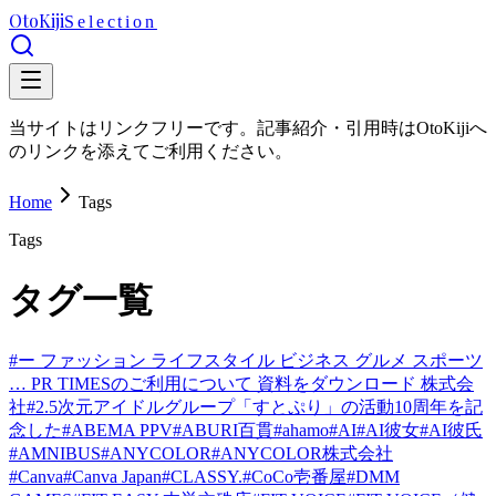
OtoKiji
Selection
当サイトはリンクフリーです。記事紹介・引用時はOtoKijiへ
のリンクを添えてご利用ください。
Home
Tags
Tags
タグ一覧
#
ー ファッション ライフスタイル ビジネス グルメ スポーツ
… PR TIMESのご利用について 資料をダウンロード 株式会
社
#
2.5次元アイドルグループ「すとぷり」の活動10周年を記
念した
#
ABEMA PPV
#
ABURI百貫
#
ahamo
#
AI
#
AI彼女
#
AI彼氏
#
AMNIBUS
#
ANYCOLOR
#
ANYCOLOR株式会社
#
Canva
#
Canva Japan
#
CLASSY.
#
CoCo壱番屋
#
DMM