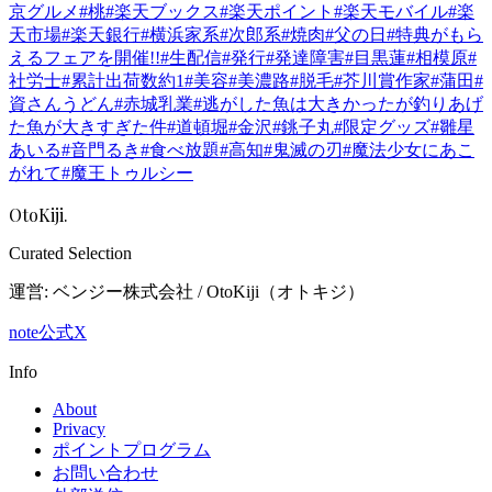
京グルメ
#
桃
#
楽天ブックス
#
楽天ポイント
#
楽天モバイル
#
楽
天市場
#
楽天銀行
#
横浜家系
#
次郎系
#
焼肉
#
父の日
#
特典がもら
えるフェアを開催!!
#
生配信
#
発行
#
発達障害
#
目黒蓮
#
相模原
#
社労士
#
累計出荷数約1
#
美容
#
美濃路
#
脱毛
#
芥川賞作家
#
蒲田
#
資さんうどん
#
赤城乳業
#
逃がした魚は大きかったが釣りあげ
た魚が大きすぎた件
#
道頓堀
#
金沢
#
銚子丸
#
限定グッズ
#
雛星
あいる
#
音門るき
#
食べ放題
#
高知
#
鬼滅の刃
#
魔法少女にあこ
がれて
#
魔王トゥルシー
OtoKiji
.
Curated Selection
運営: ベンジー株式会社 /
OtoKiji（オトキジ）
note
公式X
Info
About
Privacy
ポイントプログラム
お問い合わせ